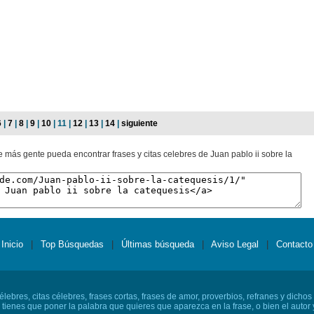
6
|
7
|
8
|
9
|
10
| 11 |
12
|
13
|
14
|
siguiente
e más gente pueda encontrar frases y citas celebres de Juan pablo ii sobre la
Inicio
|
Top Búsquedas
|
Últimas búsqueda
|
Aviso Legal
|
Contacto
lebres, citas célebres, frases cortas, frases de amor, proverbios, refranes y dichos
o tienes que poner la palabra que quieres que aparezca en la frase, o bien el autor y