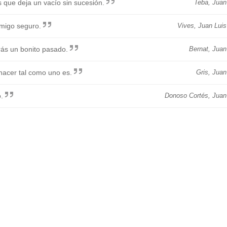
 que deja un vacío sin sucesión.
Teba, Juan
migo seguro.
Vives, Juan Luis
drás un bonito pasado.
Bernat, Juan
hacer tal como uno es.
Gris, Juan
.
Donoso Cortés, Juan