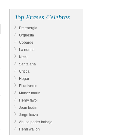
Top Frases Celebres
De energia
Orquesta
Cobarde
La norma
Necio
Santa ana
Critica
Hogar
El universo
Munoz marin
Henry fayol
Jean bodin
Jorge icaza
Abuso poder trabajo
Henri wallon