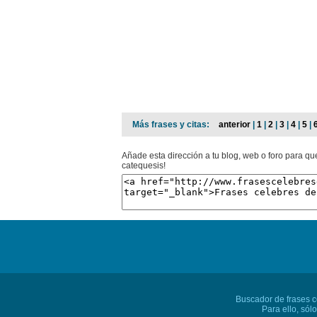
Más frases y citas:
anterior
|
1
|
2
|
3
|
4
|
5
|
Añade esta dirección a tu blog, web o foro para qu
catequesis!
Buscador de frases cé
Para ello, sól