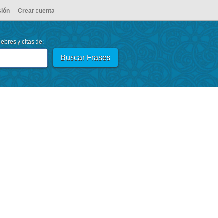
sión
Crear cuenta
ebres y citas de: