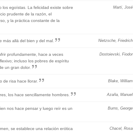
 los egoístas. La felicidad existe sobre
Martí, José
cicio prudente de la razón, el
o, y la práctica constante de la
 más allá del bien y del mal.
Nietzsche, Friedrich
ufrir profundamente, hace a veces
Dostoievski, Fiodor
lexivo; incluso los pobres de espíritu
e un gran dolor.
o de risa hace llorar.
Blake, William
bres, los hace sencillamente hombres.
Azaña, Manuel
ien nos hace pensar y luego reír es un
Burns, George
umen, se establece una relación erótica
Chacel, Rosa