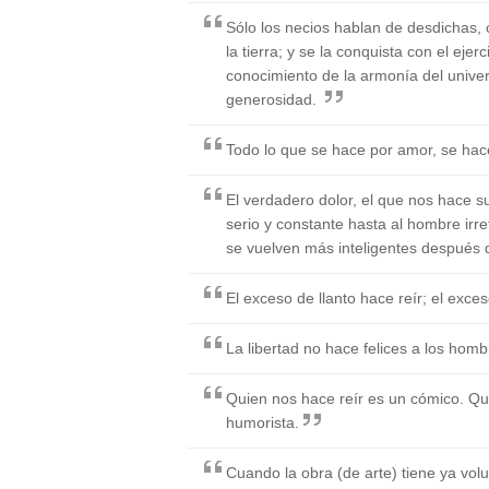
Sólo los necios hablan de desdichas, o
la tierra; y se la conquista con el ejer
conocimiento de la armonía del univers
generosidad.
Todo lo que se hace por amor, se hace
El verdadero dolor, el que nos hace s
serio y constante hasta al hombre irref
se vuelven más inteligentes después d
El exceso de llanto hace reír; el exces
La libertad no hace felices a los hom
Quien nos hace reír es un cómico. Qu
humorista.
Cuando la obra (de arte) tiene ya vol