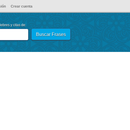
sión
Crear cuenta
ebres y citas de: