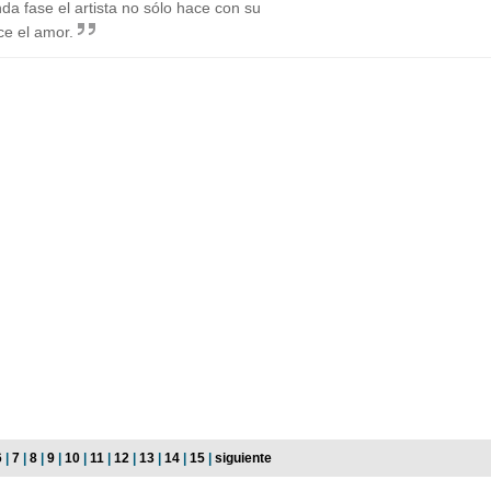
unda fase el artista no sólo hace con su
ce el amor.
6
|
7
|
8
|
9
|
10
|
11
|
12
|
13
|
14
|
15
|
siguiente