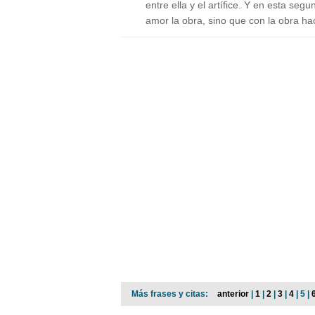
entre ella y el artífice. Y en esta seg
amor la obra, sino que con la obra ha
Más frases y citas:
anterior
|
1
|
2
|
3
|
4
| 5 |