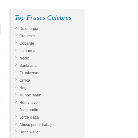
Top Frases Celebres
De energia
Orquesta
Cobarde
La norma
Necio
Santa ana
El universo
Critica
Hogar
Munoz marin
Henry fayol
Jean bodin
Jorge icaza
Abuso poder trabajo
Henri wallon