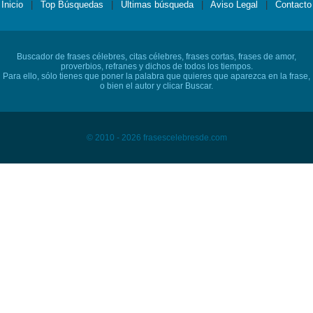
Inicio
|
Top Búsquedas
|
Últimas búsqueda
|
Aviso Legal
|
Contacto
Buscador de frases célebres, citas célebres, frases cortas, frases de amor,
proverbios, refranes y dichos de todos los tiempos.
Para ello, sólo tienes que poner la palabra que quieres que aparezca en la frase,
o bien el autor y clicar Buscar.
© 2010 - 2026 frasescelebresde.com