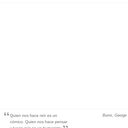
Quien nos hace reír es un
Burns, George
cómico. Quien nos hace pensar
y luego reír es un humorista.