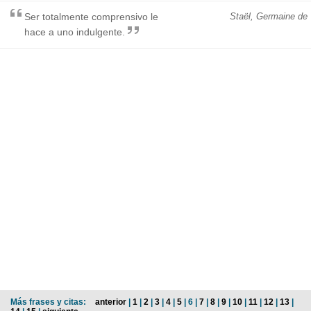
Ser totalmente comprensivo le
Staël, Germaine de
hace a uno indulgente.
Más frases y citas:
anterior
|
1
|
2
|
3
|
4
|
5
| 6 |
7
|
8
|
9
|
10
|
11
|
12
|
13
|