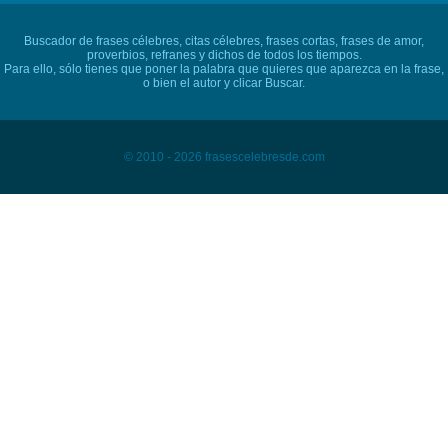
Buscador de frases célebres, citas célebres, frases cortas, frases de amor,
proverbios, refranes y dichos de todos los tiempos.
Para ello, sólo tienes que poner la palabra que quieres que aparezca en la frase,
o bien el autor y clicar Buscar.
© 2010 - 2026 frasescelebresde.com