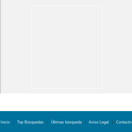
Inicio
|
Top Búsquedas
|
Últimas búsqueda
|
Aviso Legal
|
Contacto