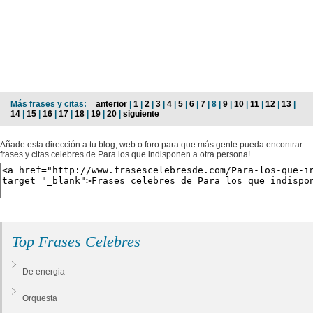
Más frases y citas:
anterior
|
1
|
2
|
3
|
4
|
5
|
6
|
7
| 8 |
9
|
10
|
11
|
12
|
13
|
14
|
15
|
16
|
17
|
18
|
19
|
20
|
siguiente
Añade esta dirección a tu blog, web o foro para que más gente pueda encontrar
frases y citas celebres de Para los que indisponen a otra persona!
Top Frases Celebres
De energia
Orquesta