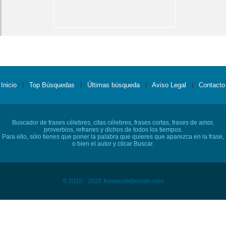
Inicio
|
Top Búsquedas
|
Últimas búsqueda
|
Aviso Legal
|
Contacto
Buscador de frases célebres, citas célebres, frases cortas, frases de amor,
proverbios, refranes y dichos de todos los tiempos.
Para ello, sólo tienes que poner la palabra que quieres que aparezca en la frase,
o bien el autor y clicar Buscar.
© 2010 - 2026 frasescelebresde.com