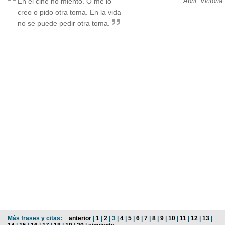
En el cine no miento. O me lo
Abril, Victoria
creo o pido otra toma. En la vida
no se puede pedir otra toma.
Más frases y citas:
anterior
|
1
|
2
| 3 |
4
|
5
|
6
|
7
|
8
|
9
|
10
|
11
|
12
|
13
|