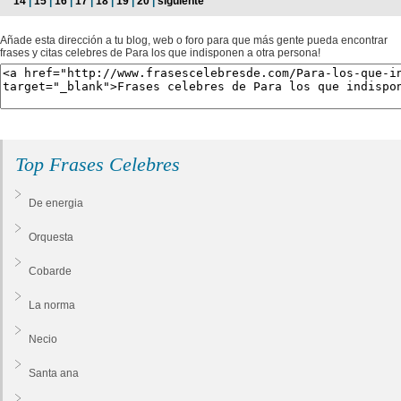
14
|
15
|
16
|
17
|
18
|
19
|
20
|
siguiente
Añade esta dirección a tu blog, web o foro para que más gente pueda encontrar
frases y citas celebres de Para los que indisponen a otra persona!
Top Frases Celebres
De energia
Orquesta
Cobarde
La norma
Necio
Santa ana