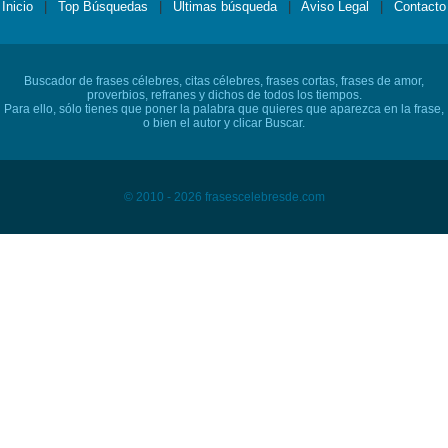
Inicio
|
Top Búsquedas
|
Últimas búsqueda
|
Aviso Legal
|
Contacto
Buscador de frases célebres, citas célebres, frases cortas, frases de amor,
proverbios, refranes y dichos de todos los tiempos.
Para ello, sólo tienes que poner la palabra que quieres que aparezca en la frase,
o bien el autor y clicar Buscar.
© 2010 - 2026 frasescelebresde.com