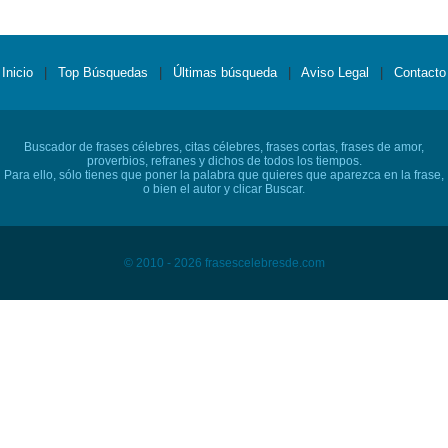
Inicio
|
Top Búsquedas
|
Últimas búsqueda
|
Aviso Legal
|
Contacto
Buscador de frases célebres, citas célebres, frases cortas, frases de amor,
proverbios, refranes y dichos de todos los tiempos.
Para ello, sólo tienes que poner la palabra que quieres que aparezca en la frase,
o bien el autor y clicar Buscar.
© 2010 - 2026 frasescelebresde.com