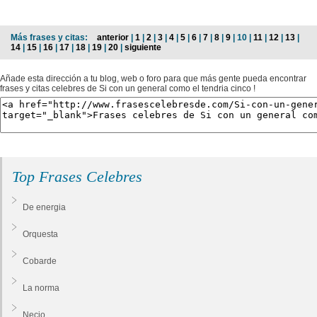
Más frases y citas:
anterior
|
1
|
2
|
3
|
4
|
5
|
6
|
7
|
8
|
9
| 10 |
11
|
12
|
13
|
14
|
15
|
16
|
17
|
18
|
19
|
20
|
siguiente
Añade esta dirección a tu blog, web o foro para que más gente pueda encontrar
frases y citas celebres de Si con un general como el tendria cinco !
Top Frases Celebres
De energia
Orquesta
Cobarde
La norma
Necio