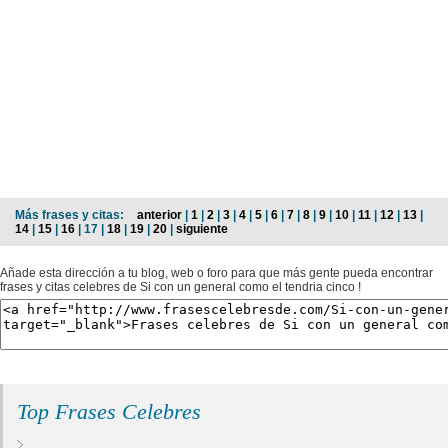
Más frases y citas:
anterior
|
1
|
2
|
3
|
4
|
5
|
6
|
7
|
8
|
9
|
10
|
11
|
12
|
13
|
14
|
15
|
16
| 17 |
18
|
19
|
20
|
siguiente
Añade esta dirección a tu blog, web o foro para que más gente pueda encontrar
frases y citas celebres de Si con un general como el tendria cinco !
Top Frases Celebres