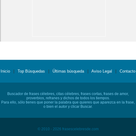
Inicio
|
Top Búsquedas
|
Últimas búsqueda
|
Aviso Legal
|
Contacto
Buscador de frases célebres, citas célebres, frases cortas, frases de amor,
proverbios, refranes y dichos de todos los tiempos.
Para ello, sólo tienes que poner la palabra que quieres que aparezca en la frase,
o bien el autor y clicar Buscar.
© 2010 - 2026 frasescelebresde.com