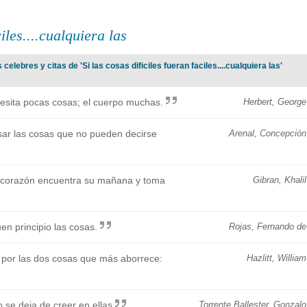
ciles....cualquiera las
elebres y citas de 'Si las cosas dificiles fueran faciles....cualquiera las'
necesita pocas cosas; el cuerpo muchas.
Herbert, George
esar las cosas que no pueden decirse
Arenal, Concepción
l corazón encuentra su mañana y toma
Gibran, Khalil
n principio las cosas.
Rojas, Fernando de
por las dos cosas que más aborrece:
Hazlitt, William
 se deja de creer en ellas
Torrente Ballester, Gonzalo