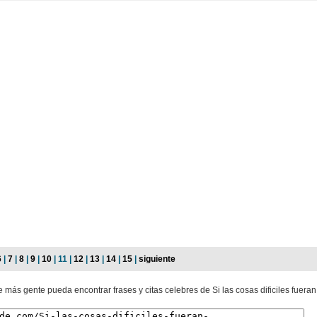
6
|
7
|
8
|
9
|
10
| 11 |
12
|
13
|
14
|
15
|
siguiente
 más gente pueda encontrar frases y citas celebres de Si las cosas dificiles fueran