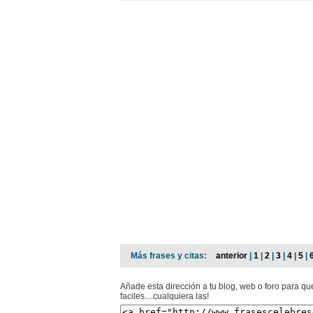
Más frases y citas:
anterior
|
1
|
2
|
3
|
4
|
5
|
Añade esta dirección a tu blog, web o foro para que
faciles....cualquiera las!