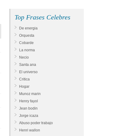
Top Frases Celebres
De energia
Orquesta
Cobarde
La norma
Necio
Santa ana
El universo
Critica
Hogar
Munoz marin
Henry fayol
Jean bodin
Jorge icaza
Abuso poder trabajo
Henri wallon