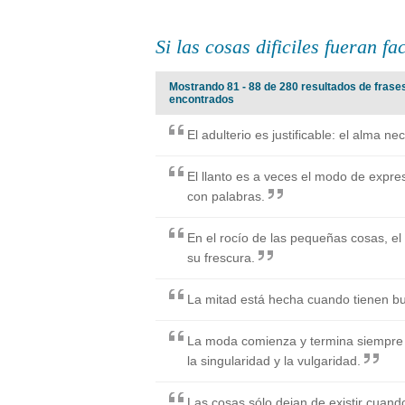
Si las cosas dificiles fueran fa
Mostrando 81 - 88 de 280 resultados de frases c
encontrados
El adulterio es justificable: el alma 
El llanto es a veces el modo de expr
con palabras.
En el rocío de las pequeñas cosas, e
su frescura.
La mitad está hecha cuando tienen bue
La moda comienza y termina siempre 
la singularidad y la vulgaridad.
Las cosas sólo dejan de existir cuando