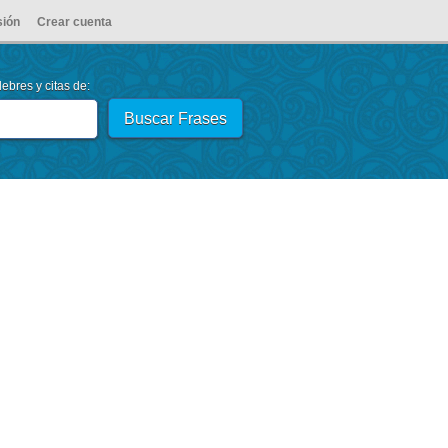
sión
Crear cuenta
ebres y citas de: