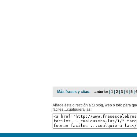
Más frases y citas:
anterior
|
1
|
2
|
3
|
4
|
5
|
Añade esta dirección a tu blog, web o foro para que
faciles....cualquiera las!