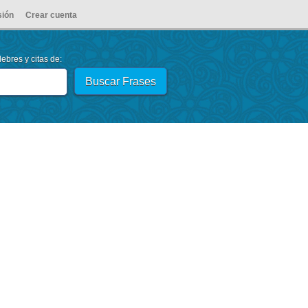
sión
Crear cuenta
ebres y citas de: