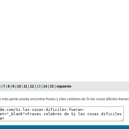
6
|
7
|
8
|
9
|
10
|
11
|
12
| 13 |
14
|
15
|
siguiente
 más gente pueda encontrar frases y citas celebres de Si las cosas dificiles fueran