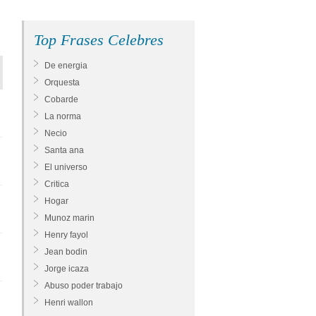
Top Frases Celebres
De energia
Orquesta
Cobarde
La norma
Necio
Santa ana
El universo
Critica
Hogar
Munoz marin
Henry fayol
Jean bodin
Jorge icaza
Abuso poder trabajo
Henri wallon