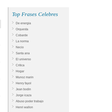
Top Frases Celebres
De energia
Orquesta
Cobarde
La norma
Necio
Santa ana
El universo
Critica
Hogar
Munoz marin
Henry fayol
Jean bodin
Jorge icaza
Abuso poder trabajo
Henri wallon