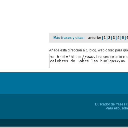
Más frases y citas:
anterior
|
1
|
2
|
3
|
4
| 5 |
Añade esta dirección a tu blog, web o foro para qu
Buscador de frases cé
Para ello, sól