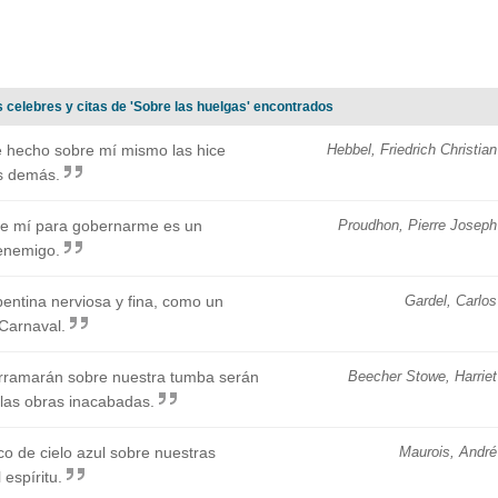
 celebres y citas de 'Sobre las huelgas' encontrados
e hecho sobre mí mismo las hice
Hebbel, Friedrich Christian
os demás.
e mí para gobernarme es un
Proudhon, Pierre Joseph
 enemigo.
pentina nerviosa y fina, como un
Gardel, Carlos
 Carnaval.
rramarán sobre nuestra tumba serán
Beecher Stowe, Harriet
 las obras inacabadas.
co de cielo azul sobre nuestras
Maurois, André
 espíritu.