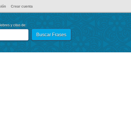
sión
Crear cuenta
ebres y citas de: