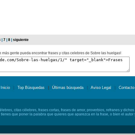
6
|
7
|
8
|
siguiente
e más gente pueda encontrar frases y citas celebres de Sobre las huelgas!
Inicio
|
Top Búsquedas
|
Últimas búsqueda
|
Aviso Legal
|
Contacto
lebres, citas célebres, frases cortas, frases de amor, proverbios, refranes y dichos
o tienes que poner la palabra que quieres que aparezca en la frase, o bien el autor y