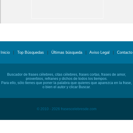
Inicio
|
Top Búsquedas
|
Últimas búsqueda
|
Aviso Legal
|
Contacto
Buscador de frases célebres, citas célebres, frases cortas, frases de amor,
proverbios, refranes y dichos de todos los tiempos.
Para ello, sólo tienes que poner la palabra que quieres que aparezca en la frase,
o bien el autor y clicar Buscar.
© 2010 - 2026 frasescelebresde.com