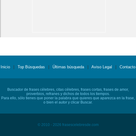
Inicio
|
Top Búsquedas
|
Últimas búsqueda
|
Aviso Legal
|
Contacto
Buscador de frases célebres, citas célebres, frases cortas, frases de amor,
proverbios, refranes y dichos de todos los tiempos.
Para ello, sólo tienes que poner la palabra que quieres que aparezca en la frase,
o bien el autor y clicar Buscar.
© 2010 - 2026 frasescelebresde.com