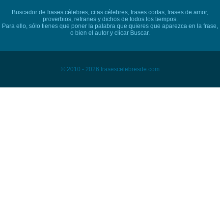
Buscador de frases célebres, citas célebres, frases cortas, frases de amor,
proverbios, refranes y dichos de todos los tiempos.
Para ello, sólo tienes que poner la palabra que quieres que aparezca en la frase,
o bien el autor y clicar Buscar.
© 2010 - 2026 frasescelebresde.com