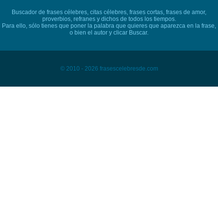
Buscador de frases célebres, citas célebres, frases cortas, frases de amor,
proverbios, refranes y dichos de todos los tiempos.
Para ello, sólo tienes que poner la palabra que quieres que aparezca en la frase,
o bien el autor y clicar Buscar.
© 2010 - 2026 frasescelebresde.com