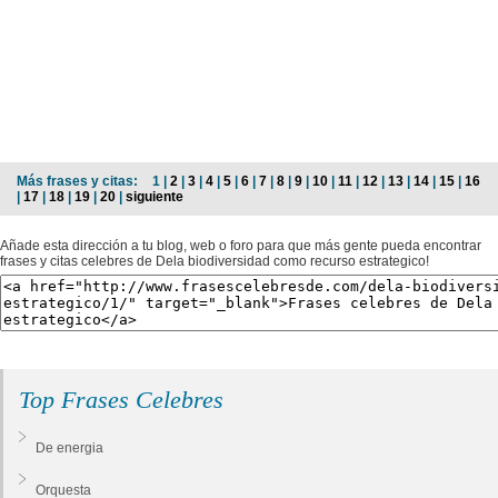
Más frases y citas:
1 |
2
|
3
|
4
|
5
|
6
|
7
|
8
|
9
|
10
|
11
|
12
|
13
|
14
|
15
|
16
|
17
|
18
|
19
|
20
|
siguiente
Añade esta dirección a tu blog, web o foro para que más gente pueda encontrar
frases y citas celebres de Dela biodiversidad como recurso estrategico!
Top Frases Celebres
De energia
Orquesta