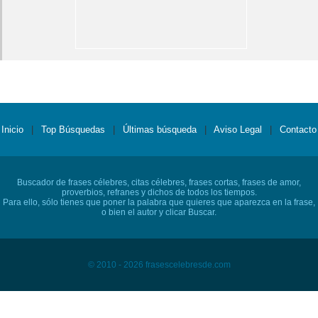
Inicio
|
Top Búsquedas
|
Últimas búsqueda
|
Aviso Legal
|
Contacto
Buscador de frases célebres, citas célebres, frases cortas, frases de amor,
proverbios, refranes y dichos de todos los tiempos.
Para ello, sólo tienes que poner la palabra que quieres que aparezca en la frase,
o bien el autor y clicar Buscar.
© 2010 - 2026 frasescelebresde.com