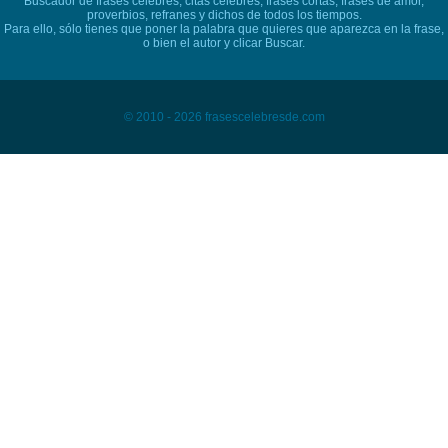
Buscador de frases célebres, citas célebres, frases cortas, frases de amor,
proverbios, refranes y dichos de todos los tiempos.
Para ello, sólo tienes que poner la palabra que quieres que aparezca en la frase,
o bien el autor y clicar Buscar.
© 2010 - 2026 frasescelebresde.com