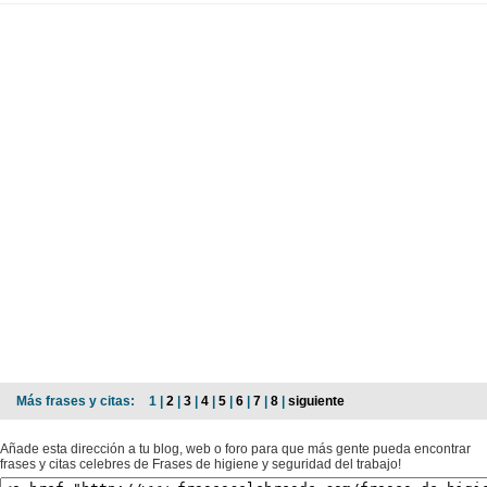
Más frases y citas:
1 |
2
|
3
|
4
|
5
|
6
|
7
|
8
|
siguiente
Añade esta dirección a tu blog, web o foro para que más gente pueda encontrar
frases y citas celebres de Frases de higiene y seguridad del trabajo!