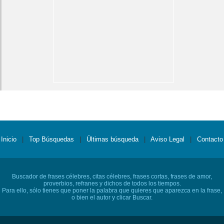
Inicio
|
Top Búsquedas
|
Últimas búsqueda
|
Aviso Legal
|
Contacto
Buscador de frases célebres, citas célebres, frases cortas, frases de amor,
proverbios, refranes y dichos de todos los tiempos.
Para ello, sólo tienes que poner la palabra que quieres que aparezca en la frase,
o bien el autor y clicar Buscar.