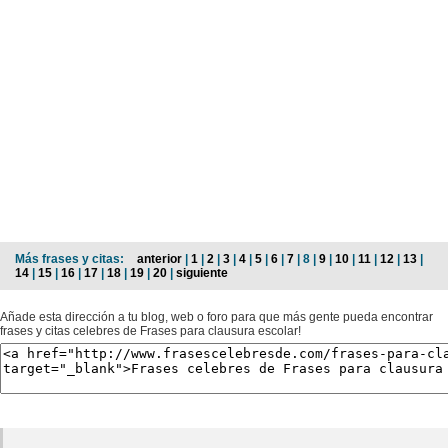
Más frases y citas:
anterior
|
1
|
2
|
3
|
4
|
5
|
6
|
7
| 8 |
9
|
10
|
11
|
12
|
13
|
14
|
15
|
16
|
17
|
18
|
19
|
20
|
siguiente
Añade esta dirección a tu blog, web o foro para que más gente pueda encontrar
frases y citas celebres de Frases para clausura escolar!