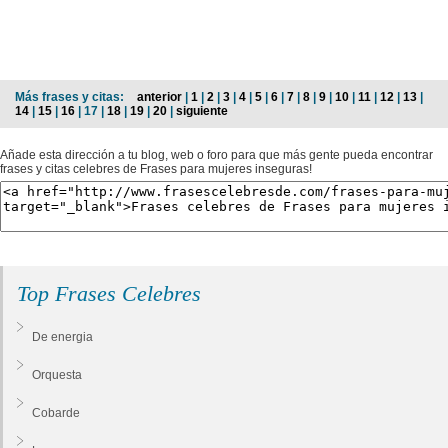
Más frases y citas:
anterior
|
1
|
2
|
3
|
4
|
5
|
6
|
7
|
8
|
9
|
10
|
11
|
12
|
13
|
14
|
15
|
16
| 17 |
18
|
19
|
20
|
siguiente
Añade esta dirección a tu blog, web o foro para que más gente pueda encontrar
frases y citas celebres de Frases para mujeres inseguras!
Top Frases Celebres
De energia
Orquesta
Cobarde