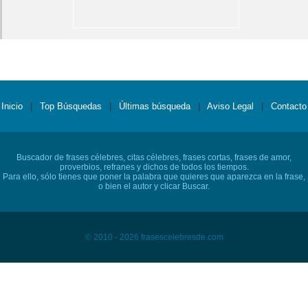
Inicio
|
Top Búsquedas
|
Últimas búsqueda
|
Aviso Legal
|
Contacto
Buscador de frases célebres, citas célebres, frases cortas, frases de amor,
proverbios, refranes y dichos de todos los tiempos.
Para ello, sólo tienes que poner la palabra que quieres que aparezca en la frase,
o bien el autor y clicar Buscar.
© 2010 - 2026 frasescelebresde.com