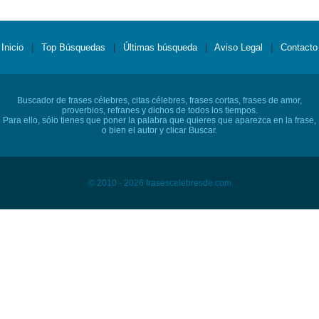
Inicio
|
Top Búsquedas
|
Últimas búsqueda
|
Aviso Legal
|
Contacto
Buscador de frases célebres, citas célebres, frases cortas, frases de amor,
proverbios, refranes y dichos de todos los tiempos.
Para ello, sólo tienes que poner la palabra que quieres que aparezca en la frase,
o bien el autor y clicar Buscar.
© 2010 - 2026 frasescelebresde.com