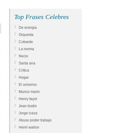
Top Frases Celebres
De energia
Orquesta
Cobarde
La norma
Necio
Santa ana
Critica
Hogar
El universo
Munoz marin
Henry fayol
Jean bodin
Jorge icaza
Abuso poder trabajo
Henri wallon