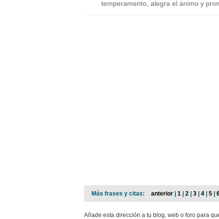
temperamento, alegra el ánimo y pro
Más frases y citas:
anterior
|
1
|
2
|
3
|
4
|
5
|
Añade esta dirección a tu blog, web o foro para q