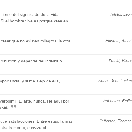
imiento del significado de la vida
Tolstoi, Leon
. Si el hombre vive es porque cree en
creer que no existen milagros, la otra
Einstein, Albert
ntribución y depende del individuo
Frankl, Viktor
portancia; y si me alejo de ella,
Arréat, Jean Lucien
nverosímil. El arte, nunca. He aquí por
Verhaeren, Emile
a vida
uce satisfacciones. Entre éstas, la más
Jefferson, Thomas
ustra la mente, suaviza el