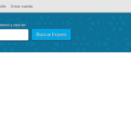
sión
Crear cuenta
ebres y citas de: