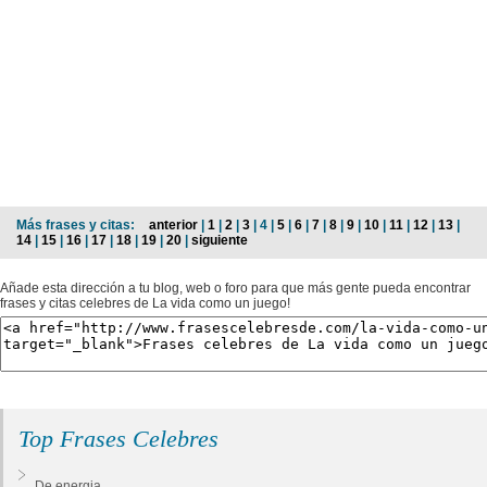
Más frases y citas:
anterior
|
1
|
2
|
3
| 4 |
5
|
6
|
7
|
8
|
9
|
10
|
11
|
12
|
13
|
14
|
15
|
16
|
17
|
18
|
19
|
20
|
siguiente
Añade esta dirección a tu blog, web o foro para que más gente pueda encontrar
frases y citas celebres de La vida como un juego!
Top Frases Celebres
De energia