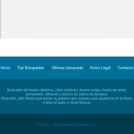
Inicio
|
Top Búsquedas
|
Últimas búsqueda
|
Aviso Legal
|
Contacto
Buscador de frases célebres, citas célebres, frases cortas, frases de amor,
proverbios, refranes y dichos de todos los tiempos.
Para ello, sólo tienes que poner la palabra que quieres que aparezca en la frase,
o bien el autor y clicar Buscar.
© 2010 - 2026 frasescelebresde.com