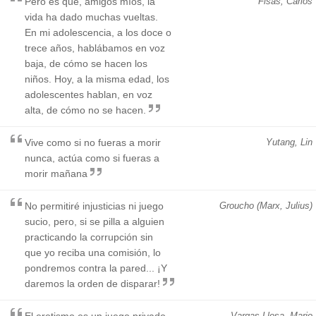
Pero es que, amigos míos, la
Fisas, Carlos
vida ha dado muchas vueltas.
En mi adolescencia, a los doce o
trece años, hablábamos en voz
baja, de cómo se hacen los
niños. Hoy, a la misma edad, los
adolescentes hablan, en voz
alta, de cómo no se hacen.
Vive como si no fueras a morir
Yutang, Lin
nunca, actúa como si fueras a
morir mañana
No permitiré injusticias ni juego
Groucho (Marx, Julius)
sucio, pero, si se pilla a alguien
practicando la corrupción sin
que yo reciba una comisión, lo
pondremos contra la pared... ¡Y
daremos la orden de disparar!
El erotismo es un juego privado
Vargas Llosa, Mario