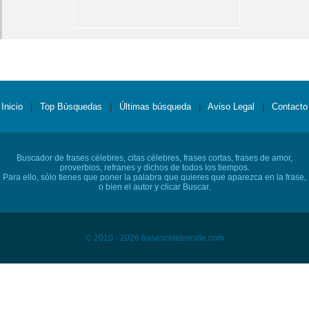
Inicio
|
Top Búsquedas
|
Últimas búsqueda
|
Aviso Legal
|
Contacto
Buscador de frases célebres, citas célebres, frases cortas, frases de amor,
proverbios, refranes y dichos de todos los tiempos.
Para ello, sólo tienes que poner la palabra que quieres que aparezca en la frase,
o bien el autor y clicar Buscar.
© 2010 - 2026 frasescelebresde.com