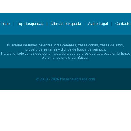
Inicio
|
Top Búsquedas
|
Últimas búsqueda
|
Aviso Legal
|
Contacto
Buscador de frases célebres, citas célebres, frases cortas, frases de amor,
proverbios, refranes y dichos de todos los tiempos.
Para ello, sólo tienes que poner la palabra que quieres que aparezca en la frase,
o bien el autor y clicar Buscar.
© 2010 - 2026 frasescelebresde.com