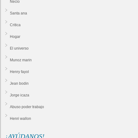
Necio
Santa ana
Critica
Hogar
El universo
Munoz marin
Henry fayol
Jean bodin
Jorge icaza
Abuso poder trabajo
Henri wallon
¡AYÚDANOS!