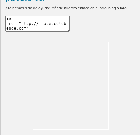
¿Te hemos sido de ayuda? Añade nuestro enlace en tu sitio, blog o foro!