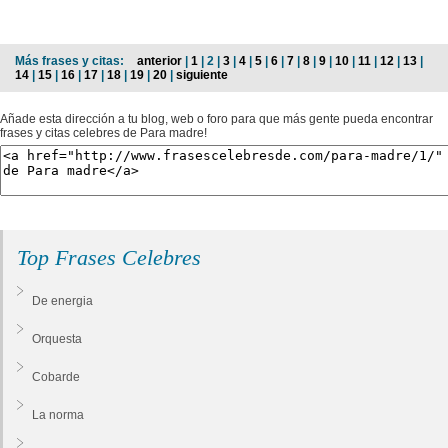
Más frases y citas:
anterior
|
1
| 2 |
3
|
4
|
5
|
6
|
7
|
8
|
9
|
10
|
11
|
12
|
13
|
14
|
15
|
16
|
17
|
18
|
19
|
20
|
siguiente
Añade esta dirección a tu blog, web o foro para que más gente pueda encontrar
frases y citas celebres de Para madre!
Top Frases Celebres
De energia
Orquesta
Cobarde
La norma