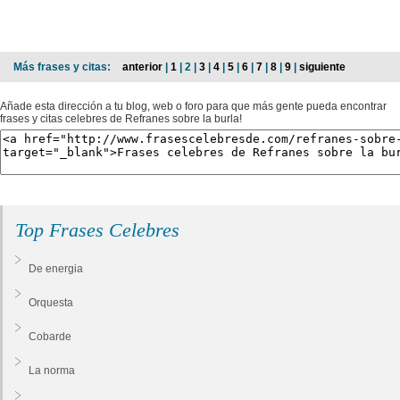
Más frases y citas:
anterior
|
1
| 2 |
3
|
4
|
5
|
6
|
7
|
8
|
9
|
siguiente
Añade esta dirección a tu blog, web o foro para que más gente pueda encontrar
frases y citas celebres de Refranes sobre la burla!
Top Frases Celebres
De energia
Orquesta
Cobarde
La norma