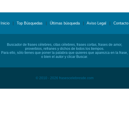
Inicio
|
Top Búsquedas
|
Últimas búsqueda
|
Aviso Legal
|
Contacto
Buscador de frases célebres, citas célebres, frases cortas, frases de amor,
proverbios, refranes y dichos de todos los tiempos.
Para ello, sólo tienes que poner la palabra que quieres que aparezca en la frase,
o bien el autor y clicar Buscar.
© 2010 - 2026 frasescelebresde.com