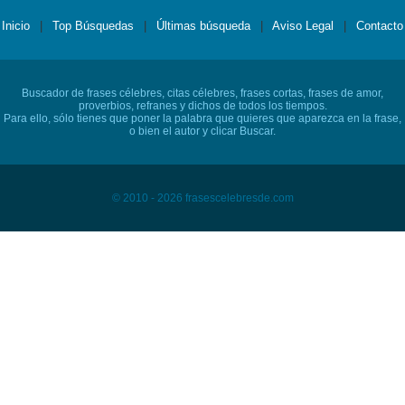
Inicio
|
Top Búsquedas
|
Últimas búsqueda
|
Aviso Legal
|
Contacto
Buscador de frases célebres, citas célebres, frases cortas, frases de amor,
proverbios, refranes y dichos de todos los tiempos.
Para ello, sólo tienes que poner la palabra que quieres que aparezca en la frase,
o bien el autor y clicar Buscar.
© 2010 - 2026 frasescelebresde.com