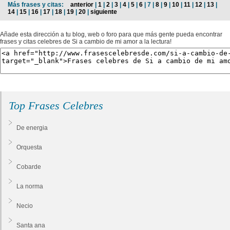
Más frases y citas:
anterior
|
1
|
2
|
3
|
4
|
5
|
6
| 7 |
8
|
9
|
10
|
11
|
12
|
13
|
14
|
15
|
16
|
17
|
18
|
19
|
20
|
siguiente
Añade esta dirección a tu blog, web o foro para que más gente pueda encontrar
frases y citas celebres de Si a cambio de mi amor a la lectura!
Top Frases Celebres
De energia
Orquesta
Cobarde
La norma
Necio
Santa ana