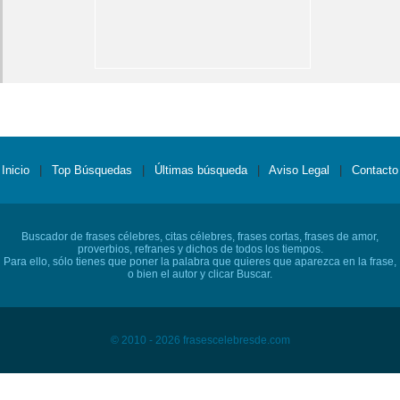
Inicio
|
Top Búsquedas
|
Últimas búsqueda
|
Aviso Legal
|
Contacto
Buscador de frases célebres, citas célebres, frases cortas, frases de amor,
proverbios, refranes y dichos de todos los tiempos.
Para ello, sólo tienes que poner la palabra que quieres que aparezca en la frase,
o bien el autor y clicar Buscar.
© 2010 - 2026 frasescelebresde.com