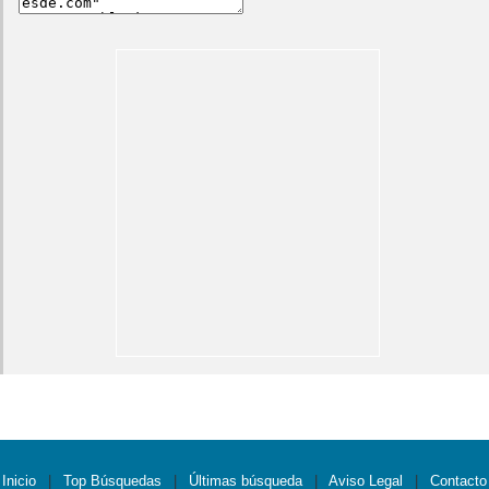
Inicio
|
Top Búsquedas
|
Últimas búsqueda
|
Aviso Legal
|
Contacto