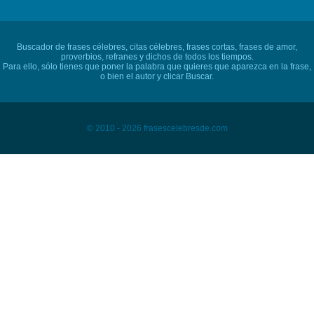
Buscador de frases célebres, citas célebres, frases cortas, frases de amor,
proverbios, refranes y dichos de todos los tiempos.
Para ello, sólo tienes que poner la palabra que quieres que aparezca en la frase,
o bien el autor y clicar Buscar.
© 2010 - 2026 frasescelebresde.com