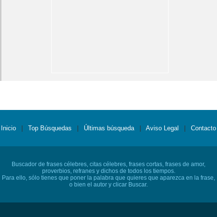
Inicio
|
Top Búsquedas
|
Últimas búsqueda
|
Aviso Legal
|
Contacto
Buscador de frases célebres, citas célebres, frases cortas, frases de amor,
proverbios, refranes y dichos de todos los tiempos.
Para ello, sólo tienes que poner la palabra que quieres que aparezca en la frase,
o bien el autor y clicar Buscar.