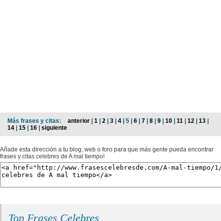
Más frases y citas:
anterior
|
1
|
2
|
3
|
4
| 5 |
6
|
7
|
8
|
9
|
10
|
11
|
12
|
13
|
14
|
15
|
16
|
siguiente
Añade esta dirección a tu blog, web o foro para que más gente pueda encontrar
frases y citas celebres de A mal tiempo!
Top Frases Celebres