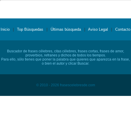
Inicio
|
Top Búsquedas
|
Últimas búsqueda
|
Aviso Legal
|
Contacto
Buscador de frases célebres, citas célebres, frases cortas, frases de amor,
proverbios, refranes y dichos de todos los tiempos.
Para ello, sólo tienes que poner la palabra que quieres que aparezca en la frase,
o bien el autor y clicar Buscar.
© 2010 - 2026 frasescelebresde.com