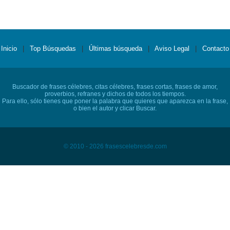
Inicio
|
Top Búsquedas
|
Últimas búsqueda
|
Aviso Legal
|
Contacto
Buscador de frases célebres, citas célebres, frases cortas, frases de amor,
proverbios, refranes y dichos de todos los tiempos.
Para ello, sólo tienes que poner la palabra que quieres que aparezca en la frase,
o bien el autor y clicar Buscar.
© 2010 - 2026 frasescelebresde.com