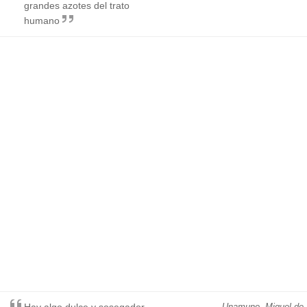
grandes azotes del trato
humano
Hay algo dulce y sosegador,
Unamuno, Miguel de