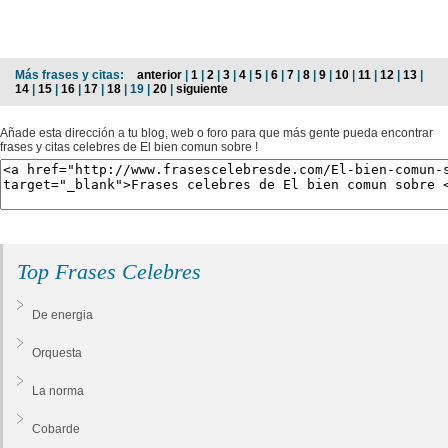
Más frases y citas:
anterior
|
1
|
2
|
3
|
4
|
5
|
6
|
7
|
8
|
9
|
10
|
11
|
12
|
13
|
14
|
15
|
16
|
17
|
18
| 19 |
20
|
siguiente
Añade esta dirección a tu blog, web o foro para que más gente pueda encontrar
frases y citas celebres de El bien comun sobre !
Top Frases Celebres
De energia
Orquesta
La norma
Cobarde