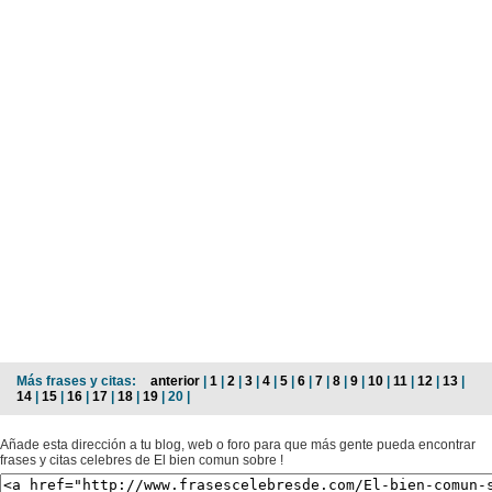
Más frases y citas:
anterior
|
1
|
2
|
3
|
4
|
5
|
6
|
7
|
8
|
9
|
10
|
11
|
12
|
13
|
14
|
15
|
16
|
17
|
18
|
19
| 20 |
Añade esta dirección a tu blog, web o foro para que más gente pueda encontrar
frases y citas celebres de El bien comun sobre !