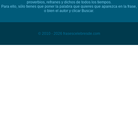
proverbios, refranes y dichos de todos los tiempos.
Para ello, sólo tienes que poner la palabra que quieres que aparezca en la frase,
o bien el autor y clicar Buscar.
© 2010 - 2026 frasescelebresde.com