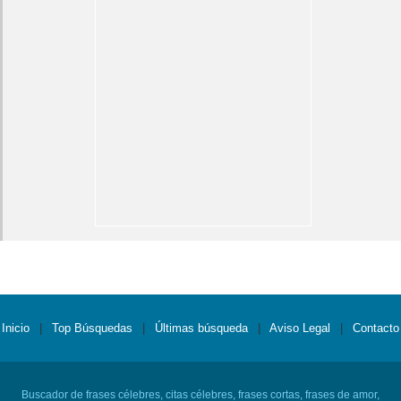
Inicio
|
Top Búsquedas
|
Últimas búsqueda
|
Aviso Legal
|
Contacto
Buscador de frases célebres, citas célebres, frases cortas, frases de amor,