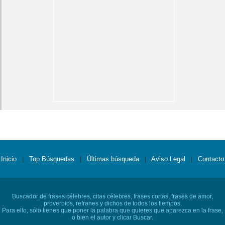
Inicio
|
Top Búsquedas
|
Últimas búsqueda
|
Aviso Legal
|
Contacto
Buscador de frases célebres, citas célebres, frases cortas, frases de amor,
proverbios, refranes y dichos de todos los tiempos.
Para ello, sólo tienes que poner la palabra que quieres que aparezca en la frase,
o bien el autor y clicar Buscar.