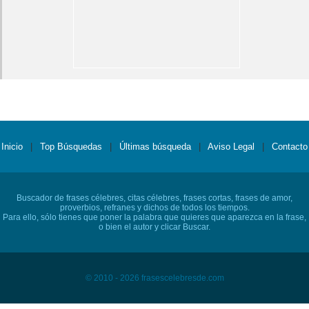
Inicio
|
Top Búsquedas
|
Últimas búsqueda
|
Aviso Legal
|
Contacto
Buscador de frases célebres, citas célebres, frases cortas, frases de amor,
proverbios, refranes y dichos de todos los tiempos.
Para ello, sólo tienes que poner la palabra que quieres que aparezca en la frase,
o bien el autor y clicar Buscar.
© 2010 - 2026 frasescelebresde.com