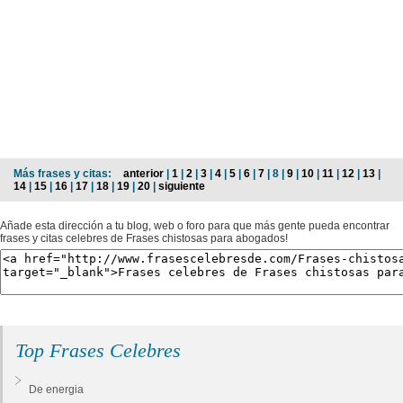
Más frases y citas:
anterior
|
1
|
2
|
3
|
4
|
5
|
6
|
7
| 8 |
9
|
10
|
11
|
12
|
13
|
14
|
15
|
16
|
17
|
18
|
19
|
20
|
siguiente
Añade esta dirección a tu blog, web o foro para que más gente pueda encontrar
frases y citas celebres de Frases chistosas para abogados!
Top Frases Celebres
De energia