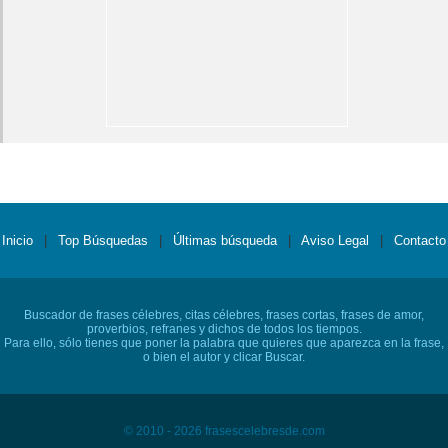
Inicio
|
Top Búsquedas
|
Últimas búsqueda
|
Aviso Legal
|
Contacto
Buscador de frases célebres, citas célebres, frases cortas, frases de amor,
proverbios, refranes y dichos de todos los tiempos.
Para ello, sólo tienes que poner la palabra que quieres que aparezca en la frase,
o bien el autor y clicar Buscar.
© 2010 - 2026 frasescelebresde.com