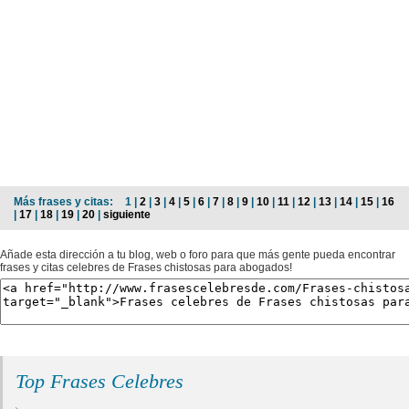
Más frases y citas:
1 |
2
|
3
|
4
|
5
|
6
|
7
|
8
|
9
|
10
|
11
|
12
|
13
|
14
|
15
|
16
|
17
|
18
|
19
|
20
|
siguiente
Añade esta dirección a tu blog, web o foro para que más gente pueda encontrar
frases y citas celebres de Frases chistosas para abogados!
Top Frases Celebres