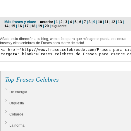
Más frases y citas:
anterior
|
1
|
2
|
3
|
4
|
5
|
6
|
7
|
8
| 9 |
10
|
11
|
12
|
13
|
14
|
15
|
16
|
17
|
18
|
19
|
20
|
siguiente
Añade esta dirección a tu blog, web o foro para que más gente pueda encontrar
frases y citas celebres de Frases para cierre de ciclo!
Top Frases Celebres
De energia
Orquesta
Cobarde
La norma