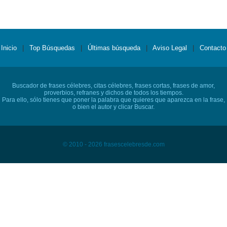
Inicio
|
Top Búsquedas
|
Últimas búsqueda
|
Aviso Legal
|
Contacto
Buscador de frases célebres, citas célebres, frases cortas, frases de amor,
proverbios, refranes y dichos de todos los tiempos.
Para ello, sólo tienes que poner la palabra que quieres que aparezca en la frase,
o bien el autor y clicar Buscar.
© 2010 - 2026 frasescelebresde.com