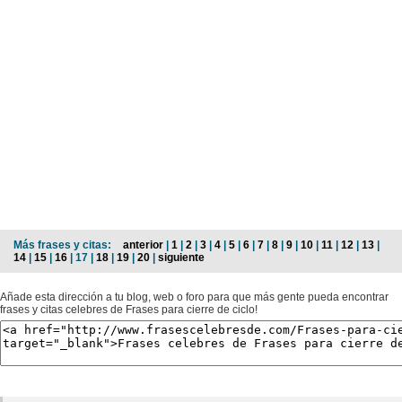
Más frases y citas:
anterior
|
1
|
2
|
3
|
4
|
5
|
6
|
7
|
8
|
9
|
10
|
11
|
12
|
13
|
14
|
15
|
16
| 17 |
18
|
19
|
20
|
siguiente
Añade esta dirección a tu blog, web o foro para que más gente pueda encontrar
frases y citas celebres de Frases para cierre de ciclo!