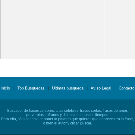
Inicio
|
Top Búsquedas
|
Últimas búsqueda
|
Aviso Legal
|
Contacto
Buscador de frases célebres, citas célebres, frases cortas, frases de amor,
proverbios, refranes y dichos de todos los tiempos.
Para ello, sólo tienes que poner la palabra que quieres que aparezca en la frase,
o bien el autor y clicar Buscar.