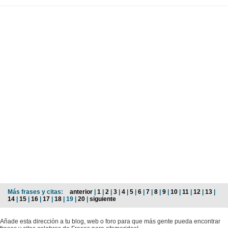
Más frases y citas:
anterior
|
1
|
2
|
3
|
4
|
5
|
6
|
7
|
8
|
9
|
10
|
11
|
12
|
13
|
14
|
15
|
16
|
17
|
18
| 19 |
20
|
siguiente
Añade esta dirección a tu blog, web o foro para que más gente pueda encontrar