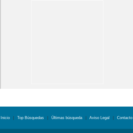
Inicio
|
Top Búsquedas
|
Últimas búsqueda
|
Aviso Legal
|
Contacto