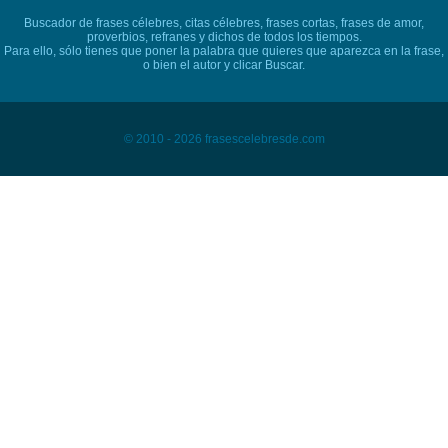
Buscador de frases célebres, citas célebres, frases cortas, frases de amor,
proverbios, refranes y dichos de todos los tiempos.
Para ello, sólo tienes que poner la palabra que quieres que aparezca en la frase,
o bien el autor y clicar Buscar.
© 2010 - 2026 frasescelebresde.com