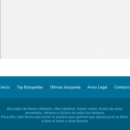
Inicio
|
Top Búsquedas
|
Últimas búsqueda
|
Aviso Legal
|
Contacto
Buscador de frases célebres, citas célebres, frases cortas, frases de amor,
proverbios, refranes y dichos de todos los tiempos.
Para ello, sólo tienes que poner la palabra que quieres que aparezca en la frase,
o bien el autor y clicar Buscar.