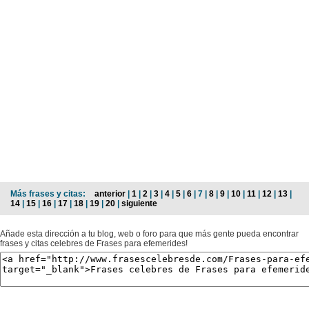
Más frases y citas:
anterior
|
1
|
2
|
3
|
4
|
5
|
6
| 7 |
8
|
9
|
10
|
11
|
12
|
13
|
14
|
15
|
16
|
17
|
18
|
19
|
20
|
siguiente
Añade esta dirección a tu blog, web o foro para que más gente pueda encontrar
frases y citas celebres de Frases para efemerides!