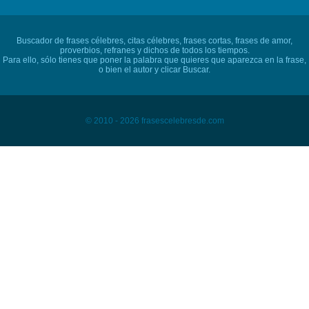
Buscador de frases célebres, citas célebres, frases cortas, frases de amor,
proverbios, refranes y dichos de todos los tiempos.
Para ello, sólo tienes que poner la palabra que quieres que aparezca en la frase,
o bien el autor y clicar Buscar.
© 2010 - 2026 frasescelebresde.com