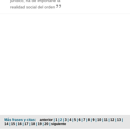
jurídico, ha de importarle la
realidad social del orden
Más frases y citas:
anterior
|
1
| 2 |
3
|
4
|
5
|
6
|
7
|
8
|
9
|
10
|
11
|
12
|
13
|
14
|
15
|
16
|
17
|
18
|
19
|
20
|
siguiente