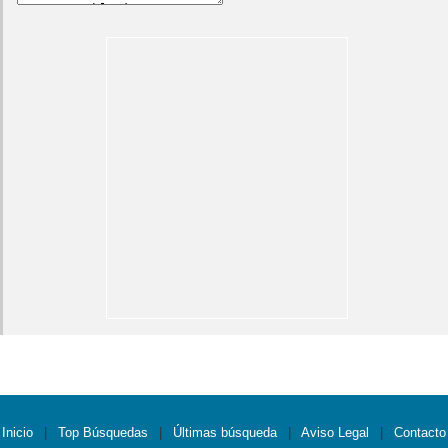
Inicio
|
Top Búsquedas
|
Últimas búsqueda
|
Aviso Legal
|
Contacto