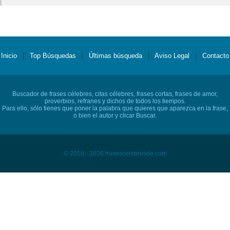
Inicio
|
Top Búsquedas
|
Últimas búsqueda
|
Aviso Legal
|
Contacto
Buscador de frases célebres, citas célebres, frases cortas, frases de amor,
proverbios, refranes y dichos de todos los tiempos.
Para ello, sólo tienes que poner la palabra que quieres que aparezca en la frase,
o bien el autor y clicar Buscar.
© 2010 - 2026 frasescelebresde.com