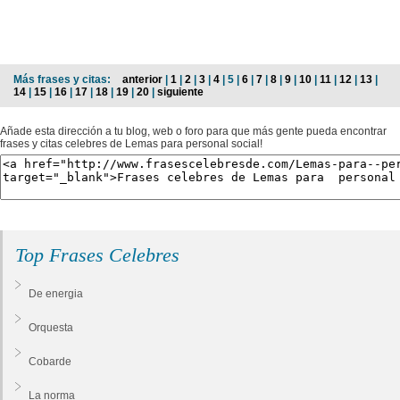
Más frases y citas:
anterior
|
1
|
2
|
3
|
4
| 5 |
6
|
7
|
8
|
9
|
10
|
11
|
12
|
13
|
14
|
15
|
16
|
17
|
18
|
19
|
20
|
siguiente
Añade esta dirección a tu blog, web o foro para que más gente pueda encontrar
frases y citas celebres de Lemas para personal social!
Top Frases Celebres
De energia
Orquesta
Cobarde
La norma