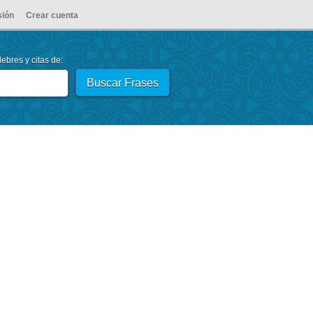
sión
Crear cuenta
ebres y citas de: