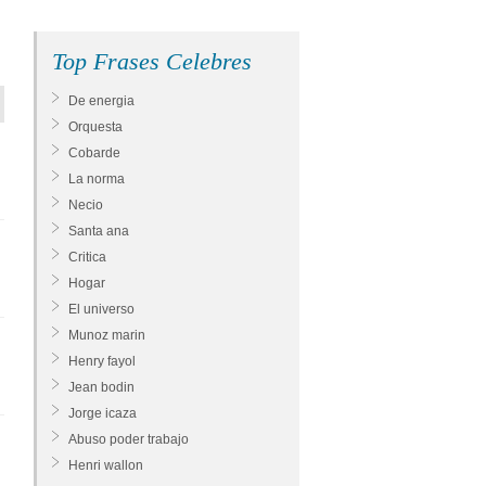
Top Frases Celebres
De energia
Orquesta
Cobarde
La norma
Necio
Santa ana
Critica
Hogar
El universo
Munoz marin
Henry fayol
Jean bodin
Jorge icaza
Abuso poder trabajo
Henri wallon