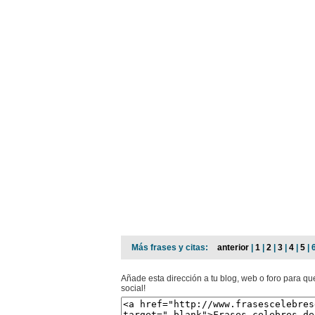
Más frases y citas:
anterior
|
1
|
2
|
3
|
4
|
5
| 
Añade esta dirección a tu blog, web o foro para q
social!