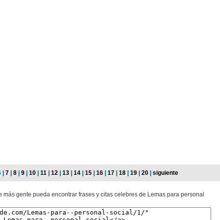
6 |
7
|
8
|
9
|
10
|
11
|
12
|
13
|
14
|
15
|
16
|
17
|
18
|
19
|
20
|
siguiente
ue más gente pueda encontrar frases y citas celebres de Lemas para personal