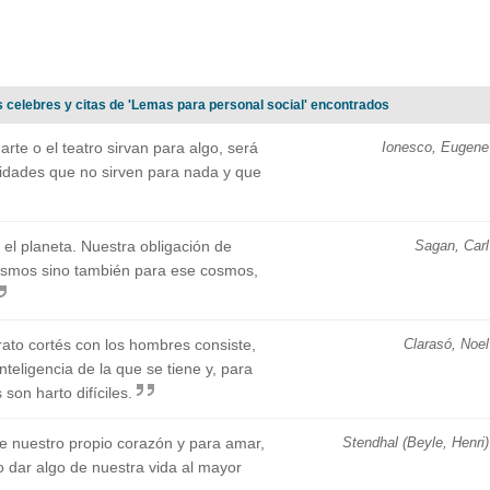
s celebres y citas de 'Lemas para personal social' encontrados
rte o el teatro sirvan para algo, será
Ionesco, Eugene
vidades que no sirven para nada y que
 el planeta. Nuestra obligación de
Sagan, Carl
mismos sino también para ese cosmos,
rato cortés con los hombres consiste,
Clarasó, Noel
inteligencia de la que se tiene y, para
son harto difíciles.
e nuestro propio corazón y para amar,
Stendhal (Beyle, Henri)
so dar algo de nuestra vida al mayor