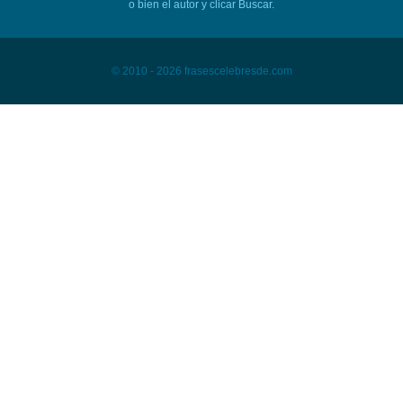
o bien el autor y clicar Buscar.
© 2010 - 2026 frasescelebresde.com