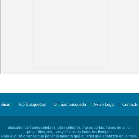
Inicio
|
Top Búsquedas
|
Últimas búsqueda
|
Aviso Legal
|
Contacto
Buscador de frases célebres, citas célebres, frases cortas, frases de amor,
proverbios, refranes y dichos de todos los tiempos.
Para ello, sólo tienes que poner la palabra que quieres que aparezca en la frase,