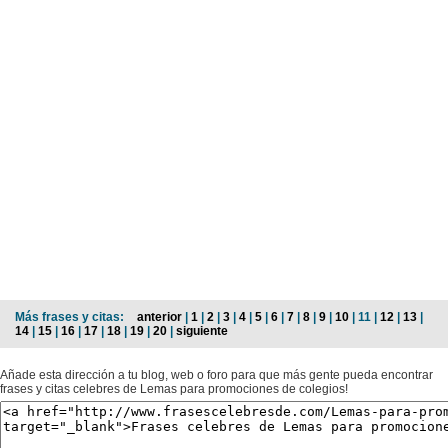
Más frases y citas:
anterior
|
1
|
2
|
3
|
4
|
5
|
6
|
7
|
8
|
9
|
10
| 11 |
12
|
13
|
14
|
15
|
16
|
17
|
18
|
19
|
20
|
siguiente
Añade esta dirección a tu blog, web o foro para que más gente pueda encontrar
frases y citas celebres de Lemas para promociones de colegios!