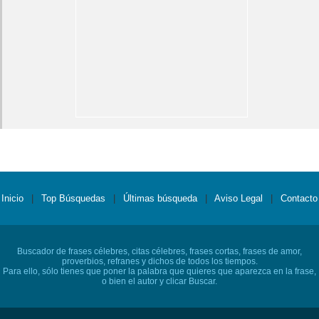
Inicio
|
Top Búsquedas
|
Últimas búsqueda
|
Aviso Legal
|
Contacto
Buscador de frases célebres, citas célebres, frases cortas, frases de amor,
proverbios, refranes y dichos de todos los tiempos.
Para ello, sólo tienes que poner la palabra que quieres que aparezca en la frase,
o bien el autor y clicar Buscar.