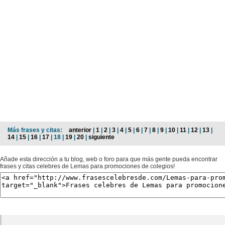
Más frases y citas:
anterior
|
1
|
2
|
3
|
4
|
5
|
6
|
7
|
8
|
9
|
10
|
11
|
12
|
13
|
14
|
15
|
16
|
17
| 18 |
19
|
20
|
siguiente
Añade esta dirección a tu blog, web o foro para que más gente pueda encontrar
frases y citas celebres de Lemas para promociones de colegios!