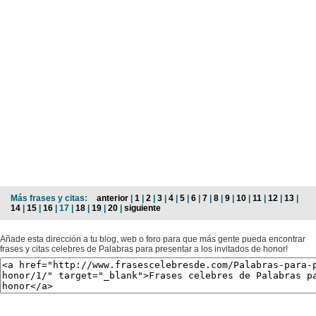
Más frases y citas:
anterior
|
1
|
2
|
3
|
4
|
5
|
6
|
7
|
8
|
9
|
10
|
11
|
12
|
13
|
14
|
15
|
16
| 17 |
18
|
19
|
20
|
siguiente
Añade esta dirección a tu blog, web o foro para que más gente pueda encontrar
frases y citas celebres de Palabras para presentar a los invitados de honor!