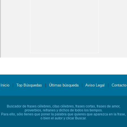
Inicio
|
Top Búsquedas
|
Últimas búsqueda
|
Aviso Legal
|
Contacto
Buscador de frases célebres, citas célebres, frases cortas, frases de amor,
proverbios, refranes y dichos de todos los tiempos.
Para ello, sólo tienes que poner la palabra que quieres que aparezca en la frase,
o bien el autor y clicar Buscar.