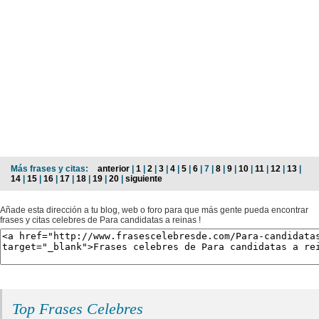
Más frases y citas:
anterior
|
1
|
2
|
3
|
4
|
5
|
6
| 7 |
8
|
9
|
10
|
11
|
12
|
13
|
14
|
15
|
16
|
17
|
18
|
19
|
20
|
siguiente
Añade esta dirección a tu blog, web o foro para que más gente pueda encontrar
frases y citas celebres de Para candidatas a reinas !
Top Frases Celebres