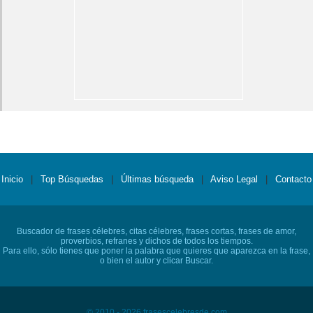
Inicio
|
Top Búsquedas
|
Últimas búsqueda
|
Aviso Legal
|
Contacto
Buscador de frases célebres, citas célebres, frases cortas, frases de amor,
proverbios, refranes y dichos de todos los tiempos.
Para ello, sólo tienes que poner la palabra que quieres que aparezca en la frase,
o bien el autor y clicar Buscar.
© 2010 - 2026 frasescelebresde.com