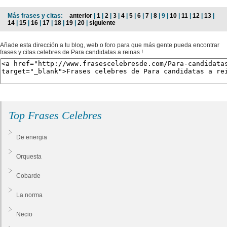
Más frases y citas:
anterior
|
1
|
2
|
3
|
4
|
5
|
6
|
7
|
8
| 9 |
10
|
11
|
12
|
13
|
14
|
15
|
16
|
17
|
18
|
19
|
20
|
siguiente
Añade esta dirección a tu blog, web o foro para que más gente pueda encontrar
frases y citas celebres de Para candidatas a reinas !
Top Frases Celebres
De energia
Orquesta
Cobarde
La norma
Necio