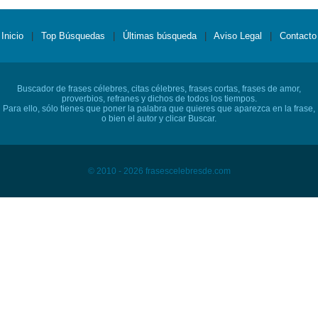
Inicio
|
Top Búsquedas
|
Últimas búsqueda
|
Aviso Legal
|
Contacto
Buscador de frases célebres, citas célebres, frases cortas, frases de amor,
proverbios, refranes y dichos de todos los tiempos.
Para ello, sólo tienes que poner la palabra que quieres que aparezca en la frase,
o bien el autor y clicar Buscar.
© 2010 - 2026 frasescelebresde.com