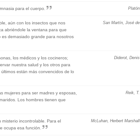
imnasia para el cuerpo.
Platón
ble, aún con los insectos que nos
San Martín, José de
ca abriéndole la ventana para que
do es demasiado grande para nosotros
onas, los médicos y los cocineros;
Diderot, Denis
rvar nuestra salud y los otros para
os últimos están más convencidos de lo
as mujeres para ser madres y esposas,
Reik, T.
 maridos. Los hombres tienen que
 misterio incontrolable. Para el
McLuhan, Herbert Marshall
ue ocupa esa función.