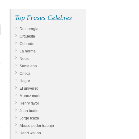
Top Frases Celebres
De energia
Orquesta
Cobarde
La norma
Necio
Santa ana
Critica
Hogar
El universo
Munoz marin
Henry fayol
Jean bodin
Jorge icaza
Abuso poder trabajo
Henri wallon