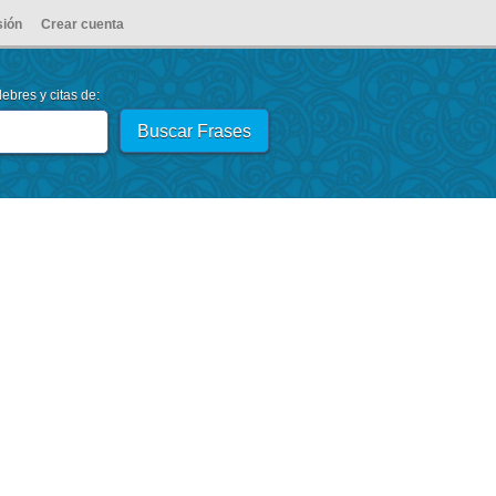
sión
Crear cuenta
ebres y citas de: