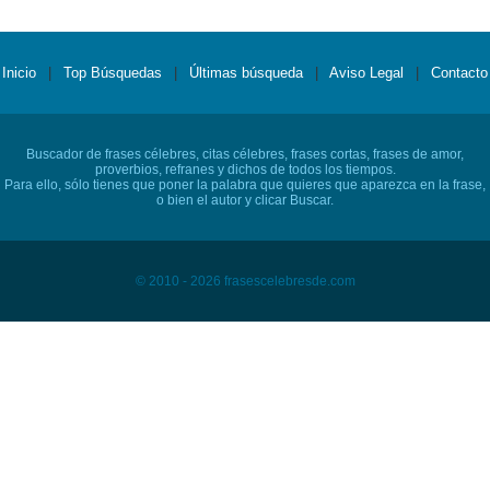
Inicio
|
Top Búsquedas
|
Últimas búsqueda
|
Aviso Legal
|
Contacto
Buscador de frases célebres, citas célebres, frases cortas, frases de amor,
proverbios, refranes y dichos de todos los tiempos.
Para ello, sólo tienes que poner la palabra que quieres que aparezca en la frase,
o bien el autor y clicar Buscar.
© 2010 - 2026 frasescelebresde.com