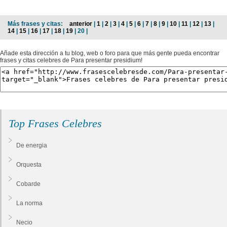
Más frases y citas:
anterior
|
1
|
2
|
3
|
4
|
5
|
6
|
7
|
8
|
9
|
10
|
11
|
12
|
13
|
14
|
15
|
16
|
17
|
18
|
19
| 20 |
Añade esta dirección a tu blog, web o foro para que más gente pueda encontrar
frases y citas celebres de Para presentar presidium!
Top Frases Celebres
De energia
Orquesta
Cobarde
La norma
Necio